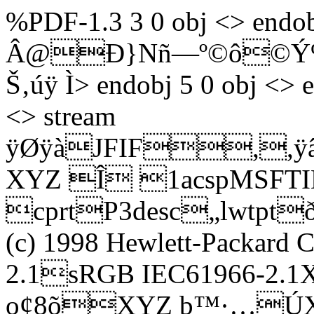
%PDF-1.3 3 0 obj <> endob
Â@Ð}Nñ—º©ô©Ý%±
Š‚úÿ Ì
> endobj 5 0 obj <> 
<> stream
ÿØÿàJFIF,,ÿ
XYZ Î 1acspMSFT
cprtP3desc„lwt
(c) 1998 Hewlett-Packar
2.1sRGB IEC61966-2
o¢8õXYZ b™·…ÚXY