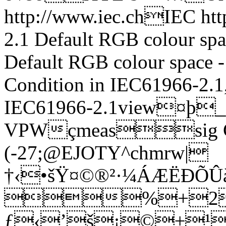
http://www.iec.chIEC htt
2.1 Default RGB colour sp
Default RGB colour space 
Condition in IEC61966-2.1
IEC61966-2.1view¤
VPWçmeassig 
(-27;@EJOTY^chmrw|
†‹•šŸ¤©®²·¼ÁÆËÐÕ
%+2
ƒ‹’š¡©±