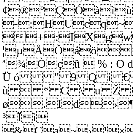
¢®ºÇÓàì
-;HUcq~
+:IXgw
¦µÅÕåö
ª¾Òçû  % : O d y 
Ü ó " 9 Q i €
ù  * C \ u Ž § À
ø.Id›
³Ïì
&Ca~›¹×