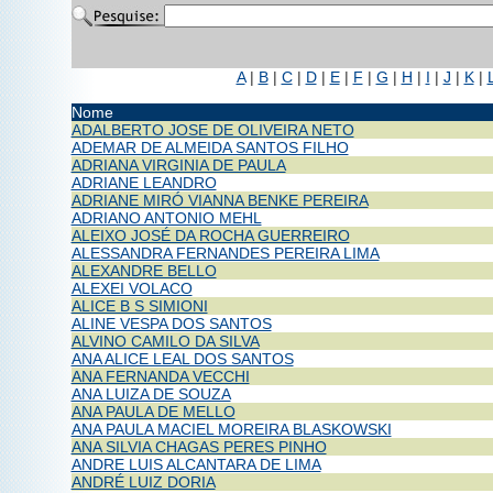
A
|
B
|
C
|
D
|
E
|
F
|
G
|
H
|
I
|
J
|
K
|
Nome
ADALBERTO JOSE DE OLIVEIRA NETO
ADEMAR DE ALMEIDA SANTOS FILHO
ADRIANA VIRGINIA DE PAULA
ADRIANE LEANDRO
ADRIANE MIRÓ VIANNA BENKE PEREIRA
ADRIANO ANTONIO MEHL
ALEIXO JOSÉ DA ROCHA GUERREIRO
ALESSANDRA FERNANDES PEREIRA LIMA
ALEXANDRE BELLO
ALEXEI VOLACO
ALICE B S SIMIONI
ALINE VESPA DOS SANTOS
ALVINO CAMILO DA SILVA
ANA ALICE LEAL DOS SANTOS
ANA FERNANDA VECCHI
ANA LUIZA DE SOUZA
ANA PAULA DE MELLO
ANA PAULA MACIEL MOREIRA BLASKOWSKI
ANA SILVIA CHAGAS PERES PINHO
ANDRE LUIS ALCANTARA DE LIMA
ANDRÉ LUIZ DORIA