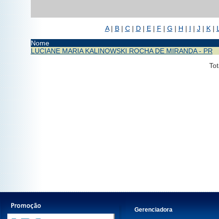
A
|
B
|
C
|
D
|
E
|
F
|
G
|
H
|
I
|
J
|
K
|
Nome
LUCIANE MARIA KALINOWSKI ROCHA DE MIRANDA - PR
Tot
Gerenciadora