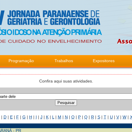
Programação
Trabalhos
Expositores
Confira aqui suas atividades.
|
D
|
E
|
F
|
G
|
H
|
I
|
J
|
K
|
L
|
M
|
N
|
O
|
P
|
Q
|
R
|
S
|
T
|
U
|
V
|
W
|
RANÁ - PR