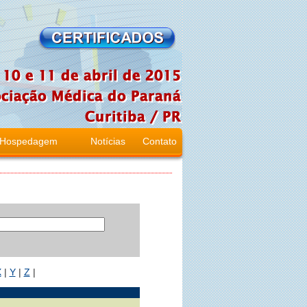
Hospedagem
Notícias
Contato
X
|
Y
|
Z
|